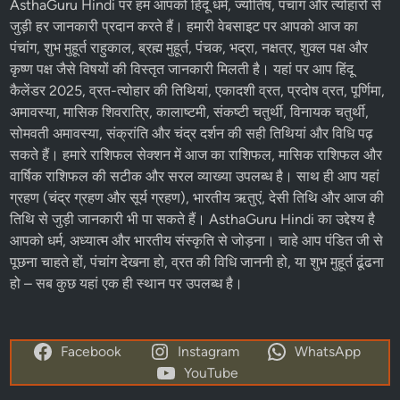
AsthaGuru Hindi पर हम आपको
हिंदू धर्म
, ज्योतिष,
पंचांग
और
त्योहारों
से
जुड़ी हर जानकारी प्रदान करते हैं। हमारी वेबसाइट पर आपको आज का
पंचांग, शुभ मुहूर्त राहुकाल, ब्रह्म मुहूर्त, पंचक, भद्रा, नक्षत्र, शुक्ल पक्ष और
कृष्ण पक्ष
जैसे विषयों की विस्तृत जानकारी मिलती है। यहां पर आप
हिंदू
कैलेंडर 2025
,
व्रत-त्योहार
की तिथियां,
एकादशी व्रत
, प्रदोष व्रत, पूर्णिमा,
अमावस्या, मासिक शिवरात्रि, कालाष्टमी, संकष्टी चतुर्थी, विनायक चतुर्थी,
सोमवती अमावस्या, संक्रांति और चंद्र दर्शन की सही तिथियां और विधि पढ़
सकते हैं। हमारे
राशिफल
सेक्शन में
आज का राशिफल
, मासिक राशिफल और
वार्षिक राशिफल की सटीक और सरल व्याख्या उपलब्ध है। साथ ही आप यहां
ग्रहण (चंद्र ग्रहण और सूर्य ग्रहण), भारतीय ऋतुएं, देसी तिथि और आज की
तिथि से जुड़ी जानकारी भी पा सकते हैं। AsthaGuru Hindi का उद्देश्य है
आपको धर्म, अध्यात्म और भारतीय संस्कृति से जोड़ना। चाहे आप पंडित जी से
पूछना चाहते हों, पंचांग देखना हो, व्रत की विधि जाननी हो, या शुभ मुहूर्त ढूंढना
हो – सब कुछ यहां एक ही स्थान पर उपलब्ध है।
Facebook
Instagram
WhatsApp
YouTube