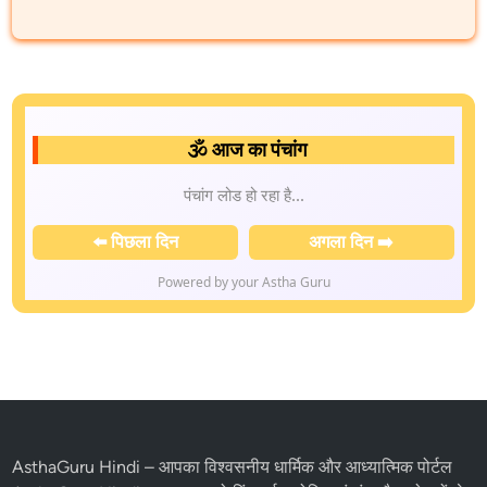
🕉️ आज का पंचांग
पंचांग लोड हो रहा है...
⬅️ पिछला दिन
अगला दिन ➡️
Powered by your Astha Guru
AsthaGuru Hindi
– आपका विश्वसनीय धार्मिक और आध्यात्मिक पोर्टल