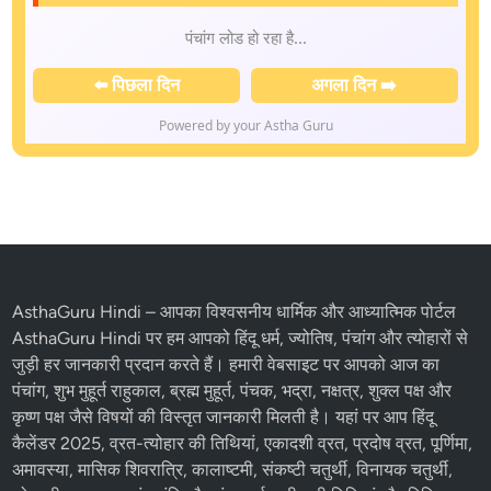
📅 तिथि:
Sunday, August 09, 2026
📆 वार:
Sunday
🌅 सूर्योदय:
06:00 AM |
🌇 सूर्यास्त:
06:00 PM
🌖 तिथि:
Dwadashi
(समाप्ति: 06:07 PM)
✨ नक्षत्र:
Punarvasu
(समाप्ति: 06:50 PM)
🪔 करण:
Balava, Kaulava
⚖️ पक्ष:
Krishna
🌙 चंद्र राशि:
Karka (Cancer) |
☀️ सूर्य राशि:
Simha (Leo)
📜 संवत्सर:
विक्रम 2083, शक 1948, गुजराती 2083
📚 मास:
अमांत Shravana, पूर्णिमांत Shravana
⬅️ पिछला दिन
अगला दिन ➡️
Powered by your Astha Guru