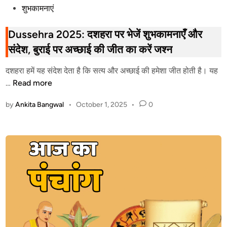
P
शुभकामनाएं
o
s
Dussehra 2025: दशहरा पर भेजें शुभकामनाएँ और
t
संदेश, बुराई पर अच्छाई की जीत का करें जश्न
e
d
दशहरा हमें यह संदेश देता है कि सत्य और अच्छाई की हमेशा जीत होती है। यह
i
D
…
Read more
n
u
by
Ankita Bangwal
•
October 1, 2025
•
0
s
s
e
h
r
a
2
0
2
5