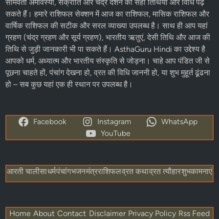
AsthaGuru Hindi
– आपका विश्वसनीय धार्मिक और आध्यात्मिक पोर्टल
AsthaGuru Hindi पर हम आपको
हिंदू धर्म
, ज्योतिष,
पंचांग
और
त्योहारों
से
जुड़ी हर जानकारी प्रदान करते हैं। हमारी वेबसाइट पर आपको आज का
पंचांग, शुभ मुहूर्त राहुकाल, ब्रह्म मुहूर्त, पंचक, भद्रा, नक्षत्र, शुक्ल पक्ष और
कृष्ण पक्ष
जैसे विषयों की विस्तृत जानकारी मिलती है। यहां पर आप
हिंदू
कैलेंडर 2025
,
व्रत-त्योहार
की तिथियां,
एकादशी व्रत
, प्रदोष व्रत, पूर्णिमा,
अमावस्या, मासिक शिवरात्रि, कालाष्टमी, संकष्टी चतुर्थी, विनायक चतुर्थी,
सोमवती अमावस्या, संक्रांति और चंद्र दर्शन की सही तिथियां और विधि पढ़
सकते हैं। हमारे
राशिफल
सेक्शन में
आज का राशिफल
, मासिक राशिफल और
वार्षिक राशिफल की सटीक और सरल व्याख्या उपलब्ध है। साथ ही आप यहां
ग्रहण (चंद्र ग्रहण और सूर्य ग्रहण), भारतीय ऋतुएं, देसी तिथि और आज की
तिथि से जुड़ी जानकारी भी पा सकते हैं। AsthaGuru Hindi का उद्देश्य है
आपको धर्म, अध्यात्म और भारतीय संस्कृति से जोड़ना। चाहे आप पंडित जी से
पूछना चाहते हों, पंचांग देखना हो, व्रत की विधि जाननी हो, या शुभ मुहूर्त ढूंढना
हो – सब कुछ यहां एक ही स्थान पर उपलब्ध है।