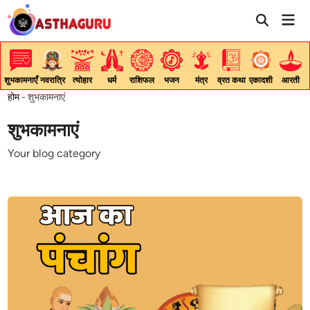
Skip
Mai
to
Men
content
शुभकामनाएँ
नवरात्रि
त्योहार
धर्म
राशिफल
भजन
मंत्र
व्रत कथा
एकादशी
आरती
होम
-
शुभकामनाएं
शुभकामनाएं
Your blog category