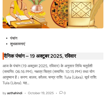
P
पंचांग
o
शुभकामनाएं
s
t
दैनिक पंचांग – 19 अक्टूबर 2025, रविवार
e
आज के पंचांग (19 अक्टूबर 2025, रविवार) के अनुसार तिथि चतुर्दशी
d
(समाप्ति: 06:16 PM), नक्षत्र चित्रा (समाप्ति: 10:15 PM) तथा योग
i
आयुष्मान है। करण: बालव, कौलव. चन्द्र राशि: Tula (Libra). सूर्य राशि:
n
Tula (Libra). यह…
by
asthahindi
•
October 19, 2025
•
0