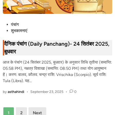
P
पंचांग
o
शुभकामनाएं
s
t
दैनिक पंचांग (Daily Panchang)- 24 सितंबर 2025,
e
बुधवार
d
i
आज के पंचांग (24 सितंबर 2025, बुधवार) के अनुसार तिथि तृतीया (समाप्ति:
n
05:58 PM), नक्षत्र विशाखा (समाप्ति: 08:50 PM) तथा योग आयुष्मान
है। करण: बालव, कौलव. चन्द्र राशि: Vrischika (Scorpio). सूर्य राशि:
Tula (Libra). यह…
by
asthahindi
•
September 23, 2025
•
0
Posts
1
2
Next