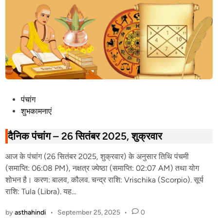
P
पंचांग
o
शुभकामनाएं
s
t
दैनिक पंचांग – 26 सितंबर 2025, शुक्रवार
e
आज के पंचांग (26 सितंबर 2025, शुक्रवार) के अनुसार तिथि पंचमी
d
(समाप्ति: 06:08 PM), नक्षत्र ज्येष्ठा (समाप्ति: 02:07 AM) तथा योग
i
शोभन है। करण: बालव, कौलव. चन्द्र राशि: Vrischika (Scorpio). सूर्य
n
राशि: Tula (Libra). यह…
by
asthahindi
•
September 25, 2025
•
0