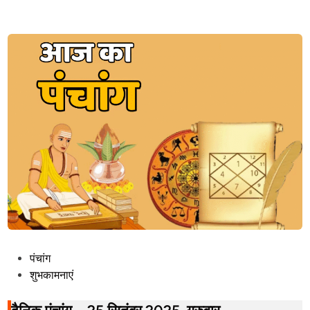
P
पंचांग
o
शुभकामनाएं
s
t