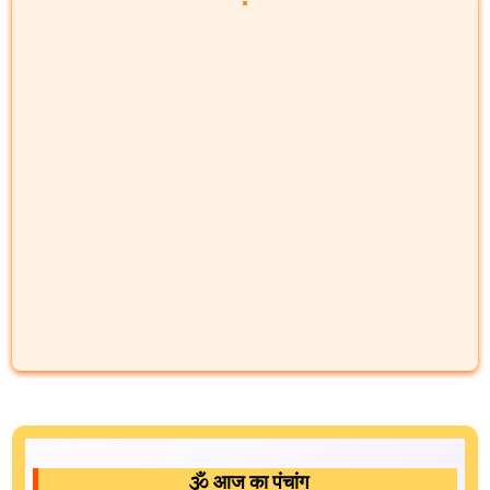
🕉️ आज का पंचांग