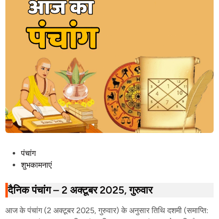
श
,
बु
रा
ई
प
र
अ
च्छा
ई
की
जी
त
P
पंचांग
का
o
शुभकामनाएं
क
s
रें
t
दैनिक पंचांग – 2 अक्टूबर 2025, गुरुवार
ज
e
श्न
आज के पंचांग (2 अक्टूबर 2025, गुरुवार) के अनुसार तिथि दशमी (समाप्ति:
d