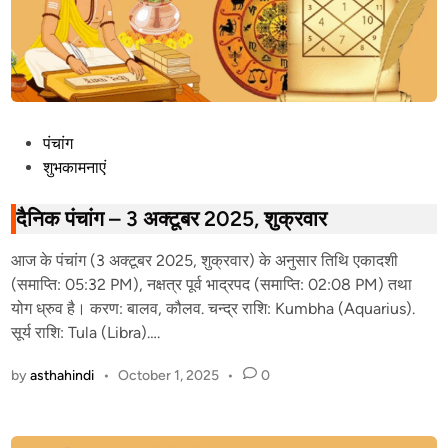
:
द
श
ह
रा
प
P
पंचांग
र
o
शुभकामनाएं
भे
s
जें
t
दैनिक पंचांग – 3 अक्टूबर 2025, शुक्रवार
शु
e
भ
आज के पंचांग (3 अक्टूबर 2025, शुक्रवार) के अनुसार तिथि एकादशी
d
का
(समाप्ति: 05:32 PM), नक्षत्र पूर्व भाद्रपद (समाप्ति: 02:08 PM) तथा
i
म
योग ध्रुव है। करण: बालव, कौलव. चन्द्र राशि: Kumbha (Aquarius).
n
ना
सूर्य राशि: Tula (Libra)….
एँ
औ
by
asthahindi
•
October 1, 2025
•
0
र
सं
दे