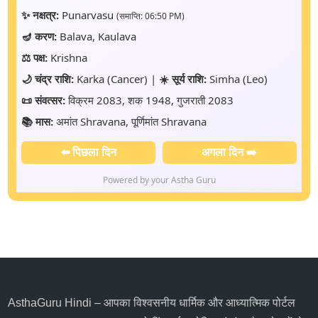
✨ नक्षत्र:
Punarvasu
(समाप्ति: 06:50 PM)
🪔 करण:
Balava, Kaulava
⚖️ पक्ष:
Krishna
🌙 चंद्र राशि:
Karka (Cancer) |
☀️ सूर्य राशि:
Simha (Leo)
📜 संवत्सर:
विक्रम 2083, शक 1948, गुजराती 2083
📚 मास:
अमांत Shravana, पूर्णिमांत Shravana
⬅️ पिछला दिन
अगला दिन ➡️
Powered by your Astha Guru
AsthaGuru Hindi
– आपका विश्वसनीय धार्मिक और आध्यात्मिक पोर्टल