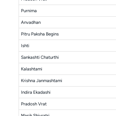
Purnima
Anvadhan
Pitru Paksha Begins
Ishti
Sankashti Chaturthi
Kalashtami
Krishna Janmashtami
Indira Ekadashi
Pradosh Vrat
Masik Shivratri