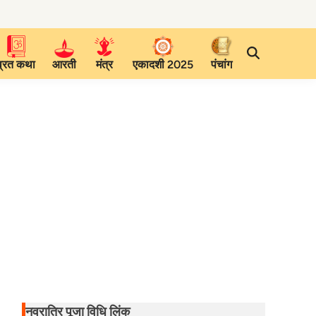
व्रत कथा
आरती
मंत्र
एकादशी 2025
पंचांग
नवरात्रि पूजा विधि लिंक