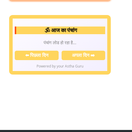
🕉️ आज का पंचांग
पंचांग लोड हो रहा है...
⬅️ पिछला दिन
अगला दिन ➡️
Powered by your Astha Guru