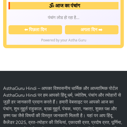
🕉️ आज का पंचांग
📅 तिथि:
Thursday, August 06, 2026
📆 वार:
Thursday
🌅 सूर्योदय:
06:00 AM |
🌇 सूर्यास्त:
06:00 PM
🌖 तिथि:
Ashtami
(समाप्ति: 05:33 PM)
✨ नक्षत्र:
Rohini
(समाप्ति: 12:50 AM)
🪔 करण:
Balava, Kaulava
⚖️ पक्ष:
Krishna
🌙 चंद्र राशि:
Vrishabha (Taurus) |
☀️ सूर्य राशि:
Simha (Leo)
📜 संवत्सर:
विक्रम 2083, शक 1948, गुजराती 2083
📚 मास:
अमांत Shravana, पूर्णिमांत Shravana
⬅️ पिछला दिन
अगला दिन ➡️
Powered by your Astha Guru