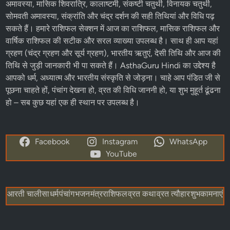
AsthaGuru Hindi
– आपका विश्वसनीय धार्मिक और आध्यात्मिक पोर्टल
AsthaGuru Hindi पर हम आपको
हिंदू धर्म
, ज्योतिष,
पंचांग
और
त्योहारों
से
जुड़ी हर जानकारी प्रदान करते हैं। हमारी वेबसाइट पर आपको आज का
पंचांग, शुभ मुहूर्त राहुकाल, ब्रह्म मुहूर्त, पंचक, भद्रा, नक्षत्र, शुक्ल पक्ष और
कृष्ण पक्ष
जैसे विषयों की विस्तृत जानकारी मिलती है। यहां पर आप
हिंदू
कैलेंडर 2025
,
व्रत-त्योहार
की तिथियां,
एकादशी व्रत
, प्रदोष व्रत, पूर्णिमा,
अमावस्या, मासिक शिवरात्रि, कालाष्टमी, संकष्टी चतुर्थी, विनायक चतुर्थी,
सोमवती अमावस्या, संक्रांति और चंद्र दर्शन की सही तिथियां और विधि पढ़
सकते हैं। हमारे
राशिफल
सेक्शन में
आज का राशिफल
, मासिक राशिफल और
वार्षिक राशिफल की सटीक और सरल व्याख्या उपलब्ध है। साथ ही आप यहां
ग्रहण (चंद्र ग्रहण और सूर्य ग्रहण), भारतीय ऋतुएं, देसी तिथि और आज की
तिथि से जुड़ी जानकारी भी पा सकते हैं। AsthaGuru Hindi का उद्देश्य है
आपको धर्म, अध्यात्म और भारतीय संस्कृति से जोड़ना। चाहे आप पंडित जी से
पूछना चाहते हों, पंचांग देखना हो, व्रत की विधि जाननी हो, या शुभ मुहूर्त ढूंढना