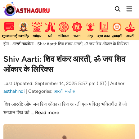
Skip
Mai
to
Men
content
शुभकामनाएँ
नवरात्रि
त्योहार
धर्म
राशिफल
भजन
मंत्र
व्रत कथा
एकादशी
आरती
होम
-
आरती चालीसा
-
Shiv Aarti: शिव शंकर आरती, ॐ जय शिव ओंकार के लिरिक्स
Shiv Aarti: शिव शंकर आरती, ॐ जय शिव
ओंकार के लिरिक्स
Last Updated: September 14, 2025 5:57 pm (IST) |
Author:
asthahindi
|
Categories:
आरती चालीसा
शिव आरती: ओम जय शिव ओंकारा शिव आरती एक पवित्र भक्तिगीत है जो
Shiv
भगवान शिव को …
Read more
Aarti:
शिव
शंकर