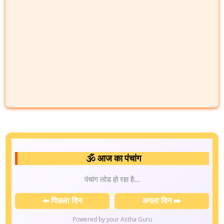
🕉️ आज का पंचांग
पंचांग लोड हो रहा है...
⬅️ पिछला दिन
अगला दिन ➡️
Powered by your Astha Guru