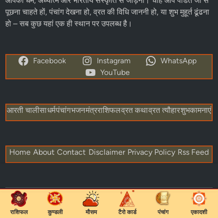
आपको धर्म, अध्यात्म और भारतीय संस्कृति से जोड़ना। चाहे आप पंडित जी से
पूछना चाहते हों, पंचांग देखना हो, व्रत की विधि जाननी हो, या शुभ मुहूर्त ढूंढना
हो – सब कुछ यहां एक ही स्थान पर उपलब्ध है।
Facebook
Instagram
WhatsApp
YouTube
आरती चालीसा
धर्म
पंचांग
भजन
मंत्र
राशिफल
व्रत कथा
व्रत त्यौहार
शुभकामनाएं
Home
About
Contact
Disclaimer
Privacy Policy
Rss Feed
Copyright © 2026
Astha Guru Hindi
.
राशिफल
कुण्डली
मौसम
टैरो कार्ड
पंचांग
एकादशी