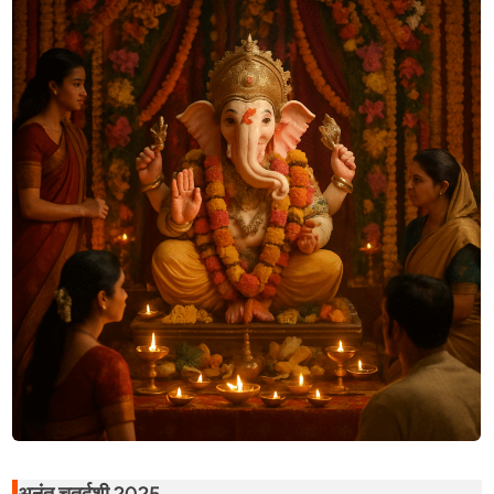
चतुर्दशी:
तिथि,
पूजा
विधि,
समय,
धार्मिक
अनुष्ठान
और
महत्व