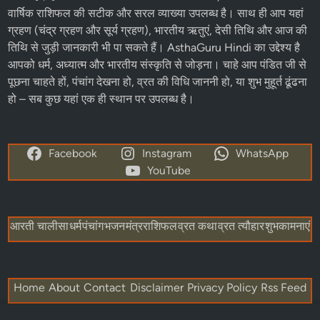
AsthaGuru Hindi
– आपका विश्वसनीय धार्मिक और आध्यात्मिक पोर्टल
AsthaGuru Hindi पर हम आपको
हिंदू धर्म
, ज्योतिष,
पंचांग
और
त्योहारों
से
जुड़ी हर जानकारी प्रदान करते हैं। हमारी वेबसाइट पर आपको आज का
पंचांग, शुभ मुहूर्त राहुकाल, ब्रह्म मुहूर्त, पंचक, भद्रा, नक्षत्र, शुक्ल पक्ष और
कृष्ण पक्ष
जैसे विषयों की विस्तृत जानकारी मिलती है। यहां पर आप
हिंदू
कैलेंडर 2025
,
व्रत-त्योहार
की तिथियां,
एकादशी व्रत
, प्रदोष व्रत, पूर्णिमा,
अमावस्या, मासिक शिवरात्रि, कालाष्टमी, संकष्टी चतुर्थी, विनायक चतुर्थी,
सोमवती अमावस्या, संक्रांति और चंद्र दर्शन की सही तिथियां और विधि पढ़
सकते हैं। हमारे
राशिफल
सेक्शन में
आज का राशिफल
, मासिक राशिफल और
वार्षिक राशिफल की सटीक और सरल व्याख्या उपलब्ध है। साथ ही आप यहां
ग्रहण (चंद्र ग्रहण और सूर्य ग्रहण), भारतीय ऋतुएं, देसी तिथि और आज की
तिथि से जुड़ी जानकारी भी पा सकते हैं। AsthaGuru Hindi का उद्देश्य है
आपको धर्म, अध्यात्म और भारतीय संस्कृति से जोड़ना। चाहे आप पंडित जी से
पूछना चाहते हों, पंचांग देखना हो, व्रत की विधि जाननी हो, या शुभ मुहूर्त ढूंढना
हो – सब कुछ यहां एक ही स्थान पर उपलब्ध है।