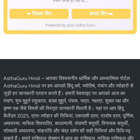
📅 तिथि:
Thursday, August 06, 2026
📆 वार:
Thursday
🌅 सूर्योदय:
06:00 AM |
🌇 सूर्यास्त:
06:00 PM
🌖 तिथि:
Ashtami
(समाप्ति: 05:33 PM)
✨ नक्षत्र:
Rohini
(समाप्ति: 12:50 AM)
🪔 करण:
Balava, Kaulava
⚖️ पक्ष:
Krishna
🌙 चंद्र राशि:
Vrishabha (Taurus) |
☀️ सूर्य राशि:
Simha (Leo)
📜 संवत्सर:
विक्रम 2083, शक 1948, गुजराती 2083
📚 मास:
अमांत Shravana, पूर्णिमांत Shravana
⬅️ पिछला दिन
अगला दिन ➡️
Powered by your Astha Guru