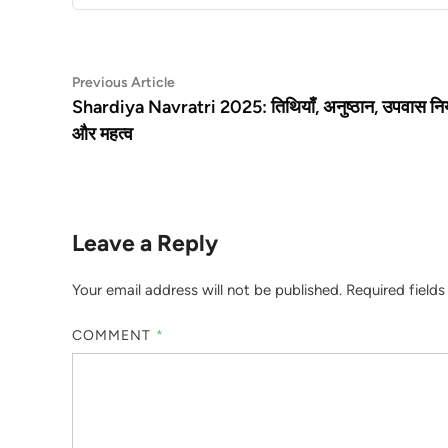
Post
Previous
Previous Article
article:
Shardiya Navratri 2025: तिथियाँ, अनुष्ठान, उपवास न
navigation
और महत्व
Leave a Reply
Your email address will not be published.
Required field
COMMENT
*