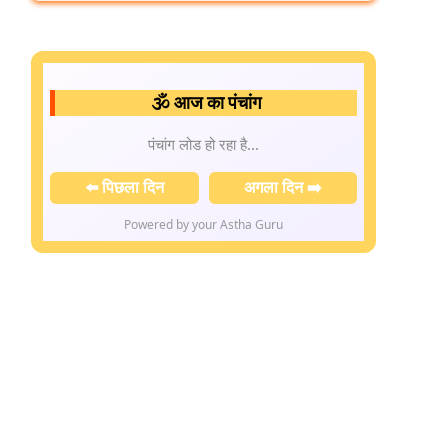
🕉️ आज का पंचांग
पंचांग लोड हो रहा है...
⬅️ पिछला दिन
अगला दिन ➡️
Powered by your Astha Guru