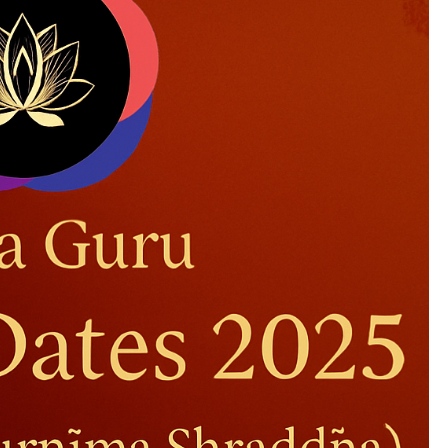
और
तिथि
सूची