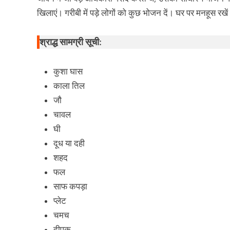
खिलाएं। गरीबी में पड़े लोगों को कुछ भोजन दें। घर पर मनहूस रखें
श्राद्ध सामग्री सूची:
कुशा घास
काला तिल
जौ
चावल
घी
दूध या दही
शहद
फल
साफ कपड़ा
प्लेट
चमच
दीपक