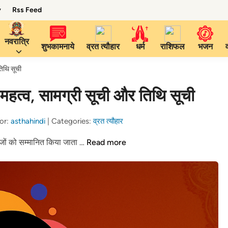
y
Rss Feed
नवरात्रि
शुभकामनाये
व्रत त्यौहार
धर्म
राशिफल
भजन
िथि सूची
हत्व, सामग्री सूची और तिथि सूची
or:
asthahindi
|
Categories:
व्रत त्यौहार
Pitru
र्वजों को सम्मानित किया जाता …
Read more
Paksha
2025:
तिथियाँ,
महत्व,
सामग्री
सूची