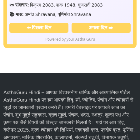
📜 संवत्सर:
विक्रम 2083, शक 1948, गुजराती 2083
📚 मास:
अमांत Shravana, पूर्णिमांत Shravana
⬅️ पिछला दिन
अगला दिन ➡️
Powered by your Astha Guru
AsthaGuru Hindi
– आपका विश्वसनीय धार्मिक और आध्यात्मिक पोर्टल
AsthaGuru Hindi पर हम आपको
हिंदू धर्म
, ज्योतिष,
पंचांग
और
त्योहारों
से
जुड़ी हर जानकारी प्रदान करते हैं। हमारी वेबसाइट पर आपको आज का
पंचांग, शुभ मुहूर्त राहुकाल, ब्रह्म मुहूर्त, पंचक, भद्रा, नक्षत्र, शुक्ल पक्ष और
कृष्ण पक्ष
जैसे विषयों की विस्तृत जानकारी मिलती है। यहां पर आप
हिंदू
कैलेंडर 2025
,
व्रत-त्योहार
की तिथियां,
एकादशी व्रत
, प्रदोष व्रत, पूर्णिमा,
अमावस्या, मासिक शिवरात्रि, कालाष्टमी, संकष्टी चतुर्थी, विनायक चतुर्थी,