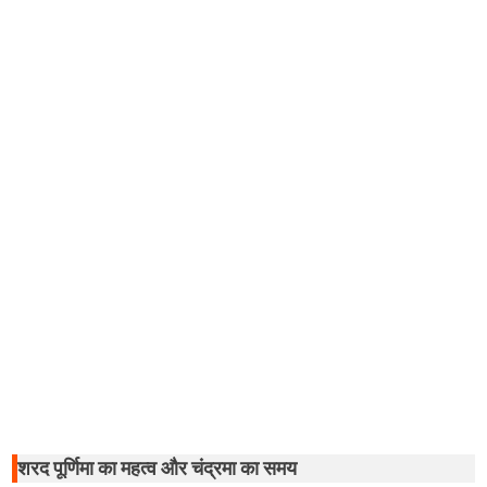
2025:
चांद
कितने
बजे
निकलेगा?
जानें
चंद्र
दर्शन
और
पूजन
के
लाभ,
एस्ट्रोलॉजी
समाचार
शरद पूर्णिमा का महत्व और चंद्रमा का समय