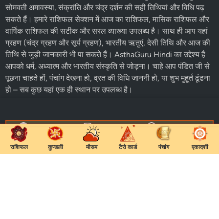
सोमवती अमावस्या, संक्रांति और चंद्र दर्शन की सही तिथियां और विधि पढ़
सकते हैं। हमारे
राशिफल
सेक्शन में
आज का राशिफल
, मासिक राशिफल और
वार्षिक राशिफल की सटीक और सरल व्याख्या उपलब्ध है। साथ ही आप यहां
ग्रहण (चंद्र ग्रहण और सूर्य ग्रहण), भारतीय ऋतुएं, देसी तिथि और आज की
तिथि से जुड़ी जानकारी भी पा सकते हैं। AsthaGuru Hindi का उद्देश्य है
आपको धर्म, अध्यात्म और भारतीय संस्कृति से जोड़ना। चाहे आप पंडित जी से
पूछना चाहते हों, पंचांग देखना हो, व्रत की विधि जाननी हो, या शुभ मुहूर्त ढूंढना
हो – सब कुछ यहां एक ही स्थान पर उपलब्ध है।
Facebook
Instagram
WhatsApp
YouTube
राशिफल
कुण्डली
मौसम
टैरो कार्ड
पंचांग
एकादशी
आरती चालीसा
धर्म
पंचांग
भजन
मंत्र
राशिफल
व्रत कथा
व्रत त्यौहार
शुभकामनाएं
Home
About
Contact
Disclaimer
Privacy Policy
Rss Feed