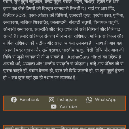
पंचांग, शुभ मुहूर्त राहुकाल, ब्रह्म मुहूर्त, पंचक, भद्रा, नक्षत्र, शुक्ल पक्ष और
कृष्ण पक्ष
जैसे विषयों की विस्तृत जानकारी मिलती है। यहां पर आप
हिंदू
कैलेंडर 2025
,
व्रत-त्योहार
की तिथियां,
एकादशी व्रत
, प्रदोष व्रत, पूर्णिमा,
अमावस्या, मासिक शिवरात्रि, कालाष्टमी, संकष्टी चतुर्थी, विनायक चतुर्थी,
सोमवती अमावस्या, संक्रांति और चंद्र दर्शन की सही तिथियां और विधि पढ़
सकते हैं। हमारे
राशिफल
सेक्शन में
आज का राशिफल
, मासिक राशिफल और
वार्षिक राशिफल की सटीक और सरल व्याख्या उपलब्ध है। साथ ही आप यहां
ग्रहण (चंद्र ग्रहण और सूर्य ग्रहण), भारतीय ऋतुएं, देसी तिथि और आज की
तिथि से जुड़ी जानकारी भी पा सकते हैं। AsthaGuru Hindi का उद्देश्य है
आपको धर्म, अध्यात्म और भारतीय संस्कृति से जोड़ना। चाहे आप पंडित जी से
पूछना चाहते हों, पंचांग देखना हो, व्रत की विधि जाननी हो, या शुभ मुहूर्त ढूंढना
हो – सब कुछ यहां एक ही स्थान पर उपलब्ध है।
Facebook
Instagram
WhatsApp
YouTube
आरती चालीसा
धर्म
पंचांग
भजन
मंत्र
राशिफल
व्रत कथा
व्रत त्यौहार
शुभकामनाएं