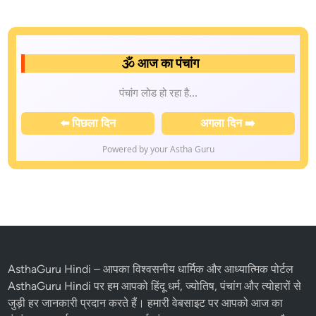
🕉️ आज का पंचांग
पंचांग लोड हो रहा है...
⬅️ पिछला दिन
अगला दिन ➡️
Powered by your Astha Guru
AsthaGuru Hindi
– आपका विश्वसनीय धार्मिक और आध्यात्मिक पोर्टल
AsthaGuru Hindi पर हम आपको
हिंदू धर्म
, ज्योतिष,
पंचांग
और
त्योहारों
से
जुड़ी हर जानकारी प्रदान करते हैं। हमारी वेबसाइट पर आपको आज का