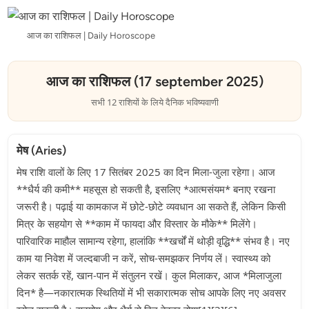
राशिफल
(17
आज का राशिफल | Daily Horoscope
september
2025):
आज का राशिफल (17 september 2025)
जानें
सभी 12 राशियों के लिये दैनिक भविष्यवाणी
कैसा
रहेगा
आपका
मेष (Aries)
दिन
मेष राशि वालों के लिए 17 सितंबर 2025 का दिन मिला-जुला रहेगा। आज
जानें
**धैर्य की कमी** महसूस हो सकती है, इसलिए *आत्मसंयम* बनाए रखना
आज
जरूरी है। पढ़ाई या कामकाज में छोटे-छोटे व्यवधान आ सकते हैं, लेकिन किसी
का
मित्र के सहयोग से **काम में फायदा और विस्तार के मौके** मिलेंगे।
राशिफल
पारिवारिक माहौल सामान्य रहेगा, हालांकि **खर्चों में थोड़ी वृद्धि** संभव है। नए
काम या निवेश में जल्दबाजी न करें, सोच-समझकर निर्णय लें। स्वास्थ्य को
लेकर सतर्क रहें, खान-पान में संतुलन रखें। कुल मिलाकर, आज *मिलाजुला
दिन* है—नकारात्मक स्थितियों में भी सकारात्मक सोच आपके लिए नए अवसर