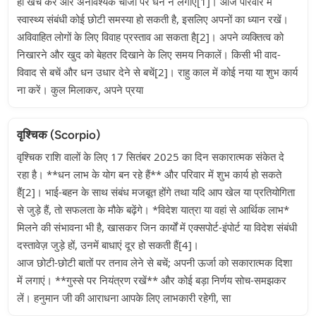
ही खर्च करें और अनावश्यक चीजों पर धन न लगाएँ[1]। आज परिवार में
स्वास्थ्य संबंधी कोई छोटी समस्या हो सकती है, इसलिए अपनों का ध्यान रखें।
अविवाहित लोगों के लिए विवाह प्रस्ताव आ सकता है[2]। अपने व्यक्तित्व को
निखारने और खुद को बेहतर दिखाने के लिए समय निकालें। किसी भी वाद-
विवाद से बचें और धन उधार देने से बचें[2]। राहु काल में कोई नया या शुभ कार्य
ना करें। कुल मिलाकर, अपने प्रया
वृश्चिक (Scorpio)
वृश्चिक राशि वालों के लिए 17 सितंबर 2025 का दिन सकारात्मक संकेत दे
रहा है। **धन लाभ के योग बन रहे हैं** और परिवार में शुभ कार्य हो सकते
हैं[2]। भाई-बहन के साथ संबंध मजबूत होंगे तथा यदि आप खेल या प्रतियोगिता
से जुड़े हैं, तो सफलता के मौके बढ़ेंगे। *विदेश यात्रा या वहां से आर्थिक लाभ*
मिलने की संभावना भी है, खासकर जिन कार्यों में एक्सपोर्ट-इंपोर्ट या विदेश संबंधी
दस्तावेज़ जुड़े हों, उनमें बाधाएं दूर हो सकती हैं[4]।
आज छोटी-छोटी बातों पर तनाव लेने से बचें; अपनी ऊर्जा को सकारात्मक दिशा
में लगाएं। **गुस्से पर नियंत्रण रखें** और कोई बड़ा निर्णय सोच-समझकर
लें। हनुमान जी की आराधना आपके लिए लाभकारी रहेगी, सा