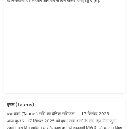
खोल सकती है। सहयोग और धैर्य से दिन बेहतर होगा[1][3][6].
वृषभ (Taurus)
## वृषभ (Taurus) राशि का दैनिक राशिफल — 17 सितंबर 2025
आज बुधवार, 17 सितंबर 2025 को वृषभ राशि वालों के लिए दिन मिलाजुला
रहेगा। इस दिन आश्विन माह के कृष्ण पक्ष की एकादशी तिथि है, जो भगवान विष्णु