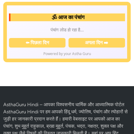
🕉️ आज का पंचांग
पंचांग लोड हो रहा है...
⬅️ पिछला दिन
अगला दिन ➡️
Powered by your Astha Guru
AsthaGuru Hindi
– आपका विश्वसनीय धार्मिक और आध्यात्मिक पोर्टल
AsthaGuru Hindi पर हम आपको
हिंदू धर्म
, ज्योतिष,
पंचांग
और
त्योहारों
से
जुड़ी हर जानकारी प्रदान करते हैं। हमारी वेबसाइट पर आपको आज का
पंचांग, शुभ मुहूर्त राहुकाल, ब्रह्म मुहूर्त, पंचक, भद्रा, नक्षत्र, शुक्ल पक्ष और
कृष्ण पक्ष
जैसे विषयों की विस्तृत जानकारी मिलती है। यहां पर आप
हिंदू