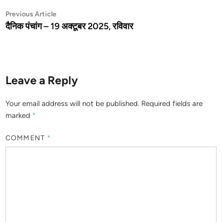
Post
Previous
Previous Article
article:
दैनिक पंचांग – 19 अक्टूबर 2025, रविवार
navigation
Leave a Reply
Your email address will not be published.
Required fields are
marked
*
COMMENT
*