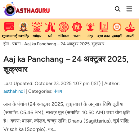
Skip
Mai
to
Men
content
शुभकामनाएँ
नवरात्रि
त्योहार
धर्म
राशिफल
भजन
मंत्र
व्रत कथा
एकादशी
आरती
होम
-
पंचांग
-
Aaj ka Panchang – 24 अक्टूबर 2025, शुक्रवार
Aaj ka Panchang – 24 अक्टूबर 2025,
शुक्रवार
Last Updated: October 23, 2025 1:07 pm (IST) |
Author:
asthahindi
|
Categories:
पंचांग
आज के पंचांग (24 अक्टूबर 2025, शुक्रवार) के अनुसार तिथि तृतीया
(समाप्ति: 05:46 PM), नक्षत्र मूल (समाप्ति: 10:50 AM) तथा योग धृति
है। करण: बालव, कौलव. चन्द्र राशि: Dhanu (Sagittarius). सूर्य राशि:
Vrischika (Scorpio). यह…