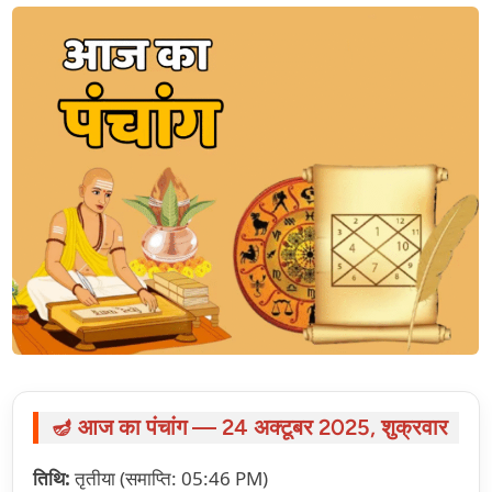
🪔 आज का पंचांग — 24 अक्टूबर 2025, शुक्रवार
तिथि:
तृतीया (समाप्ति: 05:46 PM)