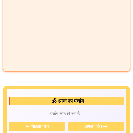
🕉️ आज का पंचांग
पंचांग लोड हो रहा है...
⬅️ पिछला दिन
अगला दिन ➡️