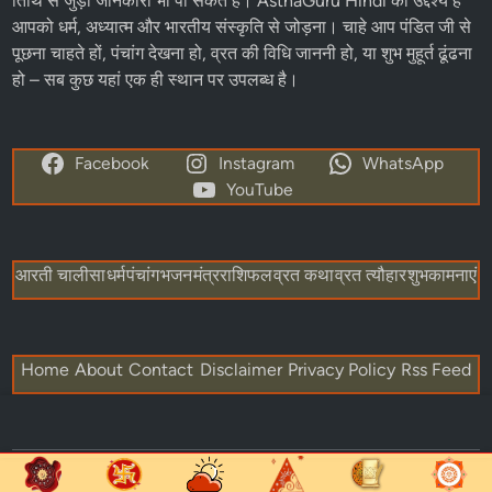
तिथि से जुड़ी जानकारी भी पा सकते हैं। AsthaGuru Hindi का उद्देश्य है
आपको धर्म, अध्यात्म और भारतीय संस्कृति से जोड़ना। चाहे आप पंडित जी से
पूछना चाहते हों, पंचांग देखना हो, व्रत की विधि जाननी हो, या शुभ मुहूर्त ढूंढना
हो – सब कुछ यहां एक ही स्थान पर उपलब्ध है।
Facebook
Instagram
WhatsApp
YouTube
आरती चालीसा
धर्म
पंचांग
भजन
मंत्र
राशिफल
व्रत कथा
व्रत त्यौहार
शुभकामनाएं
Home
About
Contact
Disclaimer
Privacy Policy
Rss Feed
Copyright © 2026
Astha Guru Hindi
.