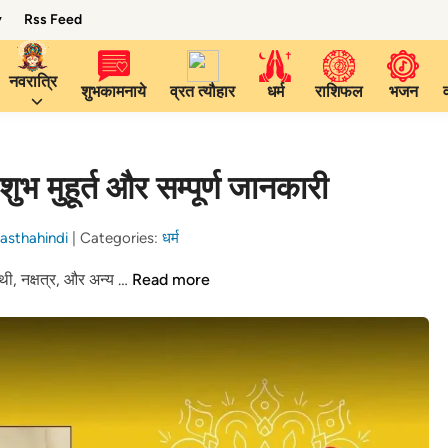
y
Rss Feed
नवरात्रि
शुभकामनाये
व्रत त्यौहार
धर्म
राशिफल
भजन
भ मुहूर्त और सम्पूर्ण जानकारी
asthahindi
|
Categories:
धर्म
7
थी, नक्षत्र, और अन्य …
Read more
अगस्त
2025
का
पंचांग:
तिथि,
शुभ