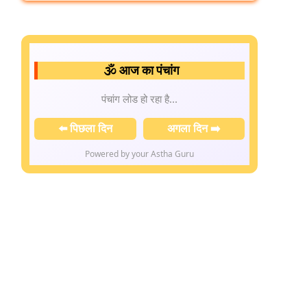
🕉️ आज का पंचांग
पंचांग लोड हो रहा है...
⬅️ पिछला दिन
अगला दिन ➡️
Powered by your Astha Guru
xt
icle: