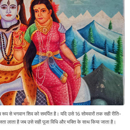
विधि,
नियम,
करने
चाहिए
और
नहीं
करना
चाहिए,
और
16
सोमवार
व्रत
के
दिव्य
लाभ
ष रूप से भगवान शिव को समर्पित है। यदि उसे 16 सोमवारों तक सही रीति-
लता लाता है जब उसे सही पूजा विधि और भक्ति के साथ किया जाता है।