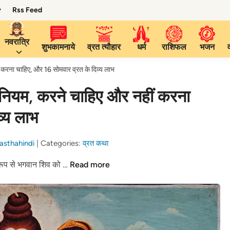
y
Rss Feed
नवरात्रि
शुभकामनाये
व्रत त्यौहार
धर्म
राशिफल
भजन
 करना चाहिए, और 16 सोमवार व्रत के दिव्य लाभ
 नियम, करने चाहिए और नहीं करना
व्य लाभ
asthahindi
|
Categories:
व्रत कथा
16
 रूप से भगवान शिव को …
Read more
सोमवार
व्रत
कथा:
पूजा