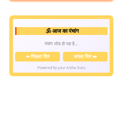
🕉️ आज का पंचांग
पंचांग लोड हो रहा है...
⬅️ पिछला दिन
अगला दिन ➡️
Powered by your Astha Guru