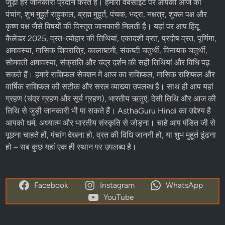
⬅️ पिछला दिन
अगला दिन ➡️
Powered by your Astha Guru
AsthaGuru Hindi
– आपका विश्वसनीय धार्मिक और आध्यात्मिक पोर्टल
AsthaGuru Hindi पर हम आपको
हिंदू धर्म
, ज्योतिष,
पंचांग
और
त्योहारों
से
जुड़ी हर जानकारी प्रदान करते हैं। हमारी वेबसाइट पर आपको आज का
पंचांग, शुभ मुहूर्त राहुकाल, ब्रह्म मुहूर्त, पंचक, भद्रा, नक्षत्र, शुक्ल पक्ष और
कृष्ण पक्ष
जैसे विषयों की विस्तृत जानकारी मिलती है। यहां पर आप
हिंदू
कैलेंडर 2025
,
व्रत-त्योहार
की तिथियां,
एकादशी व्रत
, प्रदोष व्रत, पूर्णिमा,
अमावस्या, मासिक शिवरात्रि, कालाष्टमी, संकष्टी चतुर्थी, विनायक चतुर्थी,
सोमवती अमावस्या, संक्रांति और चंद्र दर्शन की सही तिथियां और विधि पढ़
सकते हैं। हमारे
राशिफल
सेक्शन में
आज का राशिफल
, मासिक राशिफल और
वार्षिक राशिफल की सटीक और सरल व्याख्या उपलब्ध है। साथ ही आप यहां