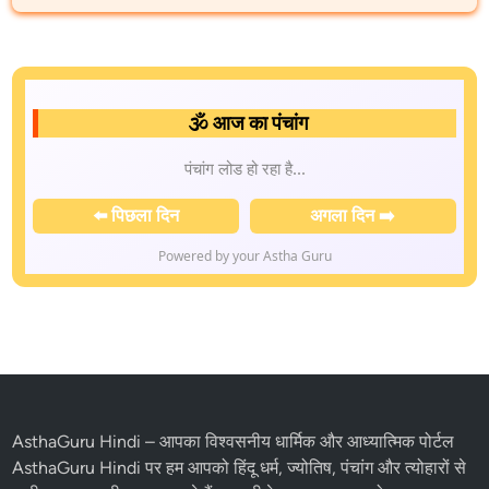
🕉️ आज का पंचांग
📅 तिथि:
Thursday, August 06, 2026
📆 वार:
Thursday
🌅 सूर्योदय:
06:00 AM |
🌇 सूर्यास्त:
06:00 PM
🌖 तिथि:
Ashtami
(समाप्ति: 05:33 PM)
✨ नक्षत्र:
Rohini
(समाप्ति: 12:50 AM)
🪔 करण:
Balava, Kaulava
⚖️ पक्ष:
Krishna
🌙 चंद्र राशि:
Vrishabha (Taurus) |
☀️ सूर्य राशि:
Simha (Leo)
📜 संवत्सर:
विक्रम 2083, शक 1948, गुजराती 2083
📚 मास:
अमांत Shravana, पूर्णिमांत Shravana