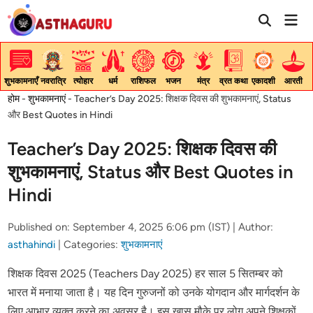
Skip
Mai
to
Men
content
शुभकामनाएँ
नवरात्रि
त्योहार
धर्म
राशिफल
भजन
मंत्र
व्रत कथा
एकादशी
आरती
होम
-
शुभकामनाएं
-
Teacher’s Day 2025: शिक्षक दिवस की शुभकामनाएं, Status
और Best Quotes in Hindi
Teacher’s Day 2025: शिक्षक दिवस की
शुभकामनाएं, Status और Best Quotes in
Hindi
Published on: September 4, 2025 6:06 pm (IST) |
Author:
asthahindi
|
Categories:
शुभकामनाएं
शिक्षक दिवस 2025 (Teachers Day 2025) हर साल 5 सितम्बर को
भारत में मनाया जाता है। यह दिन गुरुजनों को उनके योगदान और मार्गदर्शन के
लिए आभार व्यक्त करने का अवसर है। इस खास मौके पर लोग अपने शिक्षकों