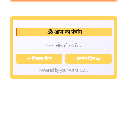
🕉️ आज का पंचांग
पंचांग लोड हो रहा है...
⬅️ पिछला दिन
अगला दिन ➡️
Powered by your Astha Guru