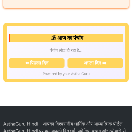
🕉️ आज का पंचांग
पंचांग लोड हो रहा है...
⬅️ पिछला दिन
अगला दिन ➡️
Powered by your Astha Guru
AsthaGuru Hindi
– आपका विश्वसनीय धार्मिक और आध्यात्मिक पोर्टल
AsthaGuru Hindi पर हम आपको
हिंदू धर्म
, ज्योतिष,
पंचांग
और
त्योहारों
से