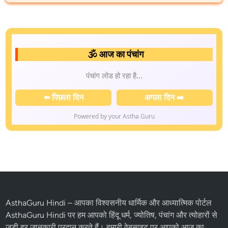
🕉️ आज का पंचांग
पंचांग लोड हो रहा है...
⬅️ पिछला दिन
अगला दिन ➡️
Powered by your Astha Guru
AsthaGuru Hindi
– आपका विश्वसनीय धार्मिक और आध्यात्मिक पोर्टल
AsthaGuru Hindi पर हम आपको
हिंदू धर्म
, ज्योतिष,
पंचांग
और
त्योहारों
से
जुड़ी हर जानकारी प्रदान करते हैं। हमारी वेबसाइट पर आपको आज का